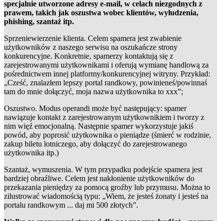
specjalnie utworzone adresy e-mail, w celach niezgodnych z
prawem, takich jak oszustwa wobec klientów, wyłudzenia,
phishing, szantaż itp.
Sprzeniewierzenie klienta. Celem spamera jest zwabienie
użytkowników z naszego serwisu na oszukańcze strony
konkurencyjne. Konkretnie, spamerzy kontaktują się z
zarejestrowanymi użytkownikami i oferują wymianę handlową za
pośrednictwem innej platformy/konkurencyjnej witryny. Przykład:
„Cześć, znalazłem lepszy portal randkowy, powinieneś/powinnaś
tam do mnie dołączyć, moja nazwa użytkownika to xxx”;
Oszustwo. Modus operandi może być następujący: spamer
nawiązuje kontakt z zarejestrowanym użytkownikiem i tworzy z
nim więź emocjonalną. Następnie spamer wykorzystuje jakiś
powód, aby poprosić użytkownika o pieniądze (śmierć w rodzinie,
zakup biletu lotniczego, aby dołączyć do zarejestrowanego
użytkownika itp.)
Szantaż, wymuszenia. W tym przypadku podejście spamera jest
bardziej obraźliwe. Celem jest nakłonienie użytkowników do
przekazania pieniędzy za pomocą groźby lub przymusu. Można to
zilustrować wiadomością typu: „Wiem, że jesteś żonaty i jesteś na
portalu randkowym ... daj mi 500 złotych”.