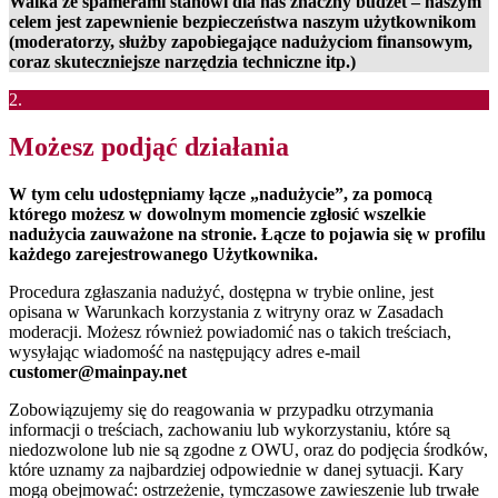
Walka ze spamerami stanowi dla nas znaczny budżet – naszym
celem jest zapewnienie bezpieczeństwa naszym użytkownikom
(moderatorzy, służby zapobiegające nadużyciom finansowym,
coraz skuteczniejsze narzędzia techniczne itp.)
2.
Możesz podjąć działania
W tym celu udostępniamy łącze „nadużycie”, za pomocą
którego możesz w dowolnym momencie zgłosić wszelkie
nadużycia zauważone na stronie. Łącze to pojawia się w profilu
każdego zarejestrowanego Użytkownika.
Procedura zgłaszania nadużyć, dostępna w trybie online, jest
opisana w Warunkach korzystania z witryny oraz w Zasadach
moderacji. Możesz również powiadomić nas o takich treściach,
wysyłając wiadomość na następujący adres e-mail
customer@mainpay.net
Zobowiązujemy się do reagowania w przypadku otrzymania
informacji o treściach, zachowaniu lub wykorzystaniu, które są
niedozwolone lub nie są zgodne z OWU, oraz do podjęcia środków,
które uznamy za najbardziej odpowiednie w danej sytuacji. Kary
mogą obejmować: ostrzeżenie, tymczasowe zawieszenie lub trwałe