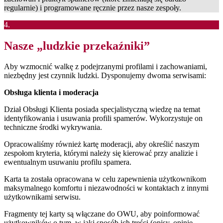
regularnie) i programowane ręcznie przez nasze zespoły.
4.
Nasze „ludzkie przekaźniki”
Aby wzmocnić walkę z podejrzanymi profilami i zachowaniami,
niezbędny jest czynnik ludzki. Dysponujemy dwoma serwisami:
Obsługa klienta i moderacja
Dział Obsługi Klienta posiada specjalistyczną wiedzę na temat
identyfikowania i usuwania profili spamerów. Wykorzystuje on
techniczne środki wykrywania.
Opracowaliśmy również kartę moderacji, aby określić naszym
zespołom kryteria, którymi należy się kierować przy analizie i
ewentualnym usuwaniu profilu spamera.
Karta ta została opracowana w celu zapewnienia użytkownikom
maksymalnego komfortu i niezawodności w kontaktach z innymi
użytkownikami serwisu.
Fragmenty tej karty są włączane do OWU, aby poinformować
użytkowników o tym, w jaki sposób ich treści (opisy, opinie,