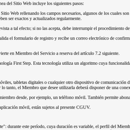
ínea del Sitio Web incluye los siguientes pasos:
l Sitio Web rellenando los campos necesarios, algunos de los cuales son o
eben ser exactos y actualizados regularmente.
vista a tal efecto; si no las acepta, debe interrumpir el procedimiento 
lida el formulario de registro y recibe un correo electrónico de confirm
ierte en Miembro del Servicio a reserva del artículo 7.2 siguiente.
nología First Step. Esta tecnología utiliza un algoritmo cuya funcional
iles, tabletas digitales o cualquier otro dispositivo de comunicación d
r lo tanto, el Miembro que desee utilizarla deberá disponer de una conex
n miembro desde, por ejemplo, un teléfono móvil. También permite abonar
 aplicación móvil, están sujetos al presente CGUV.
": durante este período, cuya duración es variable, el perfil del Miemb