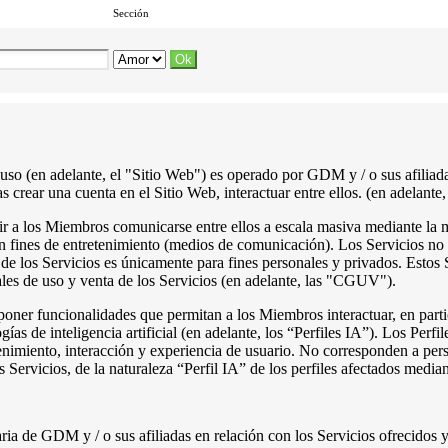
Sección
 uso (en adelante, el "Sitio Web") es operado por GDM y / o sus afiliad
s crear una cuenta en el Sitio Web, interactuar entre ellos. (en adelante,
tir a los Miembros comunicarse entre ellos a escala masiva mediante la m
con fines de entretenimiento (medios de comunicación). Los Servicios 
 de los Servicios es únicamente para fines personales y privados. Estos
les de uso y venta de los Servicios (en adelante, las "CGUV").
poner funcionalidades que permitan a los Miembros interactuar, en part
gías de inteligencia artificial (en adelante, los “Perfiles IA”). Los Perf
enimiento, interacción y experiencia de usuario. No corresponden a per
ervicios, de la naturaleza “Perfil IA” de los perfiles afectados mediant
a de GDM y / o sus afiliadas en relación con los Servicios ofrecidos y