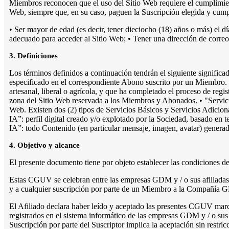
Miembros reconocen que el uso del Sitio Web requiere el cumplimien
Web, siempre que, en su caso, paguen la Suscripción elegida y cumpl
• Ser mayor de edad (es decir, tener dieciocho (18) años o más) el 
adecuado para acceder al Sitio Web; • Tener una dirección de correo 
3. Definiciones
Los términos definidos a continuación tendrán el siguiente significa
especificado en el correspondiente Abono suscrito por un Miembro. • 
artesanal, liberal o agrícola, y que ha completado el proceso de reg
zona del Sitio Web reservada a los Miembros y Abonados. • "Servicios
Web. Existen dos (2) tipos de Servicios Básicos y Servicios Adiciona
IA”: perfil digital creado y/o explotado por la Sociedad, basado en t
IA”: todo Contenido (en particular mensaje, imagen, avatar) generado 
4. Objetivo y alcance
El presente documento tiene por objeto establecer las condiciones d
Estas CGUV se celebran entre las empresas GDM y / o sus afiliadas
y a cualquier suscripción por parte de un Miembro a la Compañía GDM
El Afiliado declara haber leído y aceptado las presentes CGUV marcan
registrados en el sistema informático de las empresas GDM y / o sus af
Suscripción por parte del Suscriptor implica la aceptación sin rest