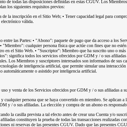
to de todas las disposiciones definidas en estas CGUV. Los Miembros pu
an los siguientes requisitos previos:
día de la inscripción en el Sitio Web; • Tener capacidad legal para co
electrónico válida.
do entre las Partes: • "Abono": paquete de pago que da acceso a los Ser
"Miembro": cualquier persona física que actúe con fines que no estén i
istro en el Sitio Web. • "Suscriptor": Miembro que ha suscrito uno o más
": significa todos los servicios ofrecidos por GDM y / o sus afiliadas 
les. Los Miembros y suscriptores interesados son informados de sus carac
ecnologías de inteligencia artificial, que permite simular una interacció
automáticamente o asistido por inteligencia artificial.
e uso y venta de los Servicios ofrecidos por GDM y / o sus afiliadas a 
 y cualquier persona que se haya convertido en miembro. Se aplican a 
 y / o sus afiliadas. La elección y compra de un abono es responsabil
do la casilla prevista a tal efecto antes de crear una Cuenta y/o suscri
iliadas constituyen la prueba de todas las transacciones realizadas con e
ricciones ni reservas de las presentes CGUV. Dado que las presentes CGU