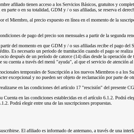
re afiliado tienen acceso a los Servicios Básicos, gratuitos y complet
a en parte o en su totalidad, GDM y / o sus afiliadas, se reserva el dere
or el Miembro, al precio expuesto en línea en el momento de la suscrip
condiciones de pago del precio son mensuales a partir de la segunda re
a partir del momento en que GDM y / o sus afiliadas recibe el pago del S
rédito. Es necesario un periodo de tramitación cuando el pago se realiza
 Socio después de un período de catorce (14) días desde la operación de
sde su cuenta a través del menú "ayuda", al que el servicio de atención a
romocionales temporales de Suscripción a los nuevos Miembros o a los 
ácter excepcional y no pueden ser objeto de reclamación por parte de o
realizarse en las condiciones del artículo 17 "rescisión" del presente 
Cuenta en las condiciones establecidas en el artículo 6.1.2. Podrá ele
.1.2. Podrá elegir entre una de las suscripciones propuestas.
suscribirse. El afiliado es informado de antemano, a través de una interf