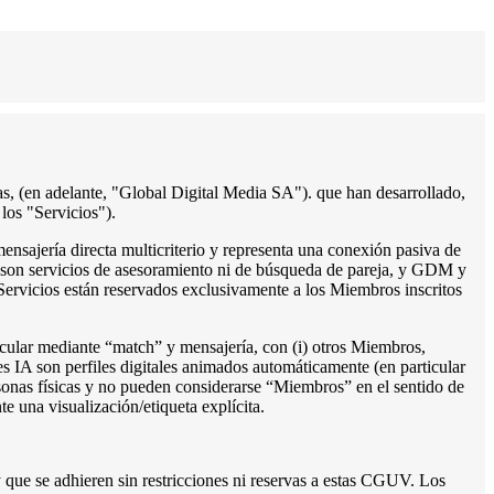
as, (en adelante, "Global Digital Media SA"). que han desarrollado,
 los "Servicios").
ensajería directa multicriterio y representa una conexión pasiva de
no son servicios de asesoramiento ni de búsqueda de pareja, y GDM y
 Servicios están reservados exclusivamente a los Miembros inscritos
icular mediante “match” y mensajería, con (i) otros Miembros,
iles IA son perfiles digitales animados automáticamente (en particular
sonas físicas y no pueden considerarse “Miembros” en el sentido de
e una visualización/etiqueta explícita.
 que se adhieren sin restricciones ni reservas a estas CGUV. Los