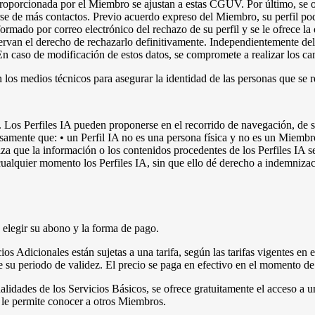
n proporcionada por el Miembro se ajustan a estas CGUV. Por último, se o
iarse de más contactos. Previo acuerdo expreso del Miembro, su perfil pod
ado por correo electrónico del rechazo de su perfil y se le ofrece la 
rvan el derecho de rechazarlo definitivamente. Independientemente del 
n caso de modificación de estos datos, se compromete a realizar los ca
 los medios técnicos para asegurar la identidad de las personas que se 
Los Perfiles IA pueden proponerse en el recorrido de navegación, de sug
mente que: • un Perfil IA no es una persona física y no es un Miembro;
iza que la información o los contenidos procedentes de los Perfiles IA s
cualquier momento los Perfiles IA, sin que ello dé derecho a indemnizac
, elegir su abono y la forma de pago.
icios Adicionales están sujetas a una tarifa, según las tarifas vigentes 
e su periodo de validez. El precio se paga en efectivo en el momento de l
idades de los Servicios Básicos, se ofrece gratuitamente el acceso a un
o le permite conocer a otros Miembros.