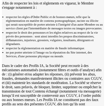
Afin de respecter les lois et règlements en vigueur, le Membre
s'engage notamment à :
respecter les règles d'Ordre Public et de bonnes mœurs, telle que la
réglementation en matière de contenu pornographique, raciste ou illicite
qui serait susceptible de porter atteinte à l'intégrité d'un autre Membre ou au
service client par l'intermédiaire de messages textes ou images provocantes.
respecter le droit des personnes et les règles relatives au respect de la vie
privée des personnes : sont ainsi interdits les propos discriminatoires,
diffamatoires, injurieux, grossiers, vulgaires, insultants, dénigrants et
dégradants.
respecter la réglementation en matière de fraude informatique.
ne pas porter atteinte à l'image ou la réputation du Site internet, des
Services, d'une personne physique ou morale.
Dans le cadre des Profils IA, la Société peut recourir à des
mécanismes automatisés (notamment filtres et outils d’analyse) afin
de : (i) générer et/ou adapter les réponses, (ii) prévenir les abus,
fraudes, demandes manifestement illicites ou contraires aux CGUV,
et (iii) maintenir les standards de modération. La Société se réserve
le droit, sans préavis, de bloquer, limiter, supprimer ou empêcher la
transmission de tout Contenu échangé (notamment via messagerie)
lorsqu’il est susceptible de contrevenir aux CGUV, à l’ordre public
ou aux bonnes mœurs. Les Profils IA ne constituent pas des faux
profils au sens des présentes CGUV, dès lors qu’ils sont