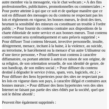
autre membre via la messagerie, via le chat webcam ; • A des fins
professionnelles, publicitaires, promotionnelles ou commerciales ; •
Pour porter atteinte à qui que ce soit et de quelque manière que ce
soit en diffusant des messages ou du contenu ne respectant pas les
lois et règlements en vigueur, les bonnes mœurs, le droit des tiers,
heurtant la sensibilité des mineurs ou constituant un trouble à l'ordre
public ; • Pour fournir du contenu contraire aux dispositions de la
charte éditoriale de notre service et aux bonnes mœurs. Tout contenu
contrevenant sera systématiquement et sans préavis supprimé ; •
Pour diffuser Tout contenu blessant, invective personnelle, insulte,
dénigrement, menace, incitant à la haine, à la violence, au suicide,
au terrorisme, le harcèlement ou la menace d’un autre Utilisateur ou
d’une tierce personne, • Pour diffuser tout contenu à caractère
diffamatoire, ou portant atteinte à autrui en raison de son origine, de
sa religion, de son orientation sexuelle, de son identité de genre, de
son handicap, de son milieu social ; • Pour diffuser du contenu
destiné à dégrader le service (virus, spam, vers, logiciels, etc.) ; •
Pour diffuser des liens hypertextes pour des sites ne respectant pas
les lois en vigueur dans son pays, à caractère illégal et contraires aux
bonnes mœurs ; • Pour diffuser des liens hypertextes vers des sites
Internet ne faisant pas partie des sites édités par la société, quel que
soit le thème abordé ;
Peuvent être également supprimés :