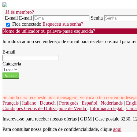
Já és membro?
E-mail
E-mail
Senha
Fica conectado
Esqueceu sua senha?
Nome de utilizador ou palavra-passe esquecida?
Introduza aqui o seu endereço de e-mail para receber o e-mail para rei
E-mail
Categoria
Se ainda não recebeste uma mensagem, verifica o teu correio indeseja
Français
|
Italiano
|
Deutsch
|
Português
|
Español
|
Nederlands
|
Engli
Condições Gerais de Utilização e de Venda
-
Informação legal
-
Carta
Inscreva-se para receber nossas ofertas
|
GDM | Case postale 3230, 121
Para consultar nossa política de confidencialidade, clique
aqui