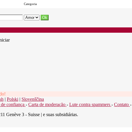
Categoria
niciar
do!
sh
|
Polski
|
Slovenščina
 de confiança
-
Carta de moderação
-
Lute contra spammers
-
Contato
1 Genève 3 - Suisse | e suas subsidiárias.