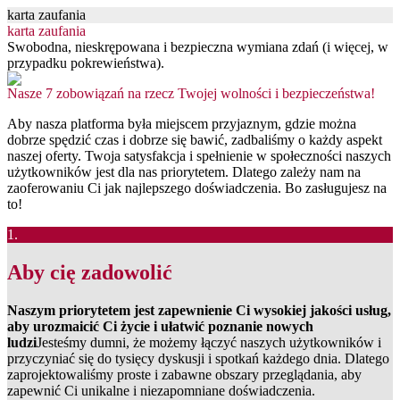
karta zaufania
karta zaufania
Swobodna, nieskrępowana i bezpieczna wymiana zdań (i więcej, w
przypadku pokrewieństwa).
Nasze 7 zobowiązań na rzecz Twojej wolności i bezpieczeństwa!
Aby nasza platforma była miejscem przyjaznym, gdzie można
dobrze spędzić czas i dobrze się bawić, zadbaliśmy o każdy aspekt
naszej oferty. Twoja satysfakcja i spełnienie w społeczności naszych
użytkowników jest dla nas priorytetem. Dlatego zależy nam na
zaoferowaniu Ci jak najlepszego doświadczenia. Bo zasługujesz na
to!
1.
Aby cię zadowolić
Naszym priorytetem jest zapewnienie Ci wysokiej jakości usług,
aby urozmaicić Ci życie i ułatwić poznanie nowych
ludzi
Jesteśmy dumni, że możemy łączyć naszych użytkowników i
przyczyniać się do tysięcy dyskusji i spotkań każdego dnia. Dlatego
zaprojektowaliśmy proste i zabawne obszary przeglądania, aby
zapewnić Ci unikalne i niezapomniane doświadczenia.