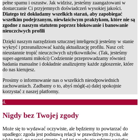
pełne spamu i oszustw. Jak widzisz, jesteśmy zaangażowani w
dostarczanie Ci przyjemnych doświadczeń wysokiej jakości.
Dlatego też dokładamy wszelkich starań, aby zapobiegać
wszelkim podejrzanym, niewłaściwym praktykom, które nie są
zgodne z naszym statutem poprzez blokowanie i banowanie
nieuczciwych profili
Dzięki naszym narzędziom sztucznej inteligencji jesteśmy w stanie
wykryć i przeanalizować każdą aktualizację profilu. Nasz cel:
nieustannie tropić nieuczciwych użytkowników. (Tak, jesteśmy
super-agentami miłości) Codziennie przeprowadzamy również
badania manualne i dokładnie analizujemy każde zgłoszenie, które
do nas kierujesz.
Prosimy o informowanie nas o wszelkich nieodpowiednich
zachowaniach. Zadbamy o to, abyś mógł(-a) dalej spokojnie
korzystać z naszej platformy.
4.
Nigdy bez Twojej zgody
Może się to wydawać oczywiste, ale będziemy to powtarzać do
upadłego: zgoda jest podstawą relacji w prawdziwym życiu, ale
także tutaj, na naszej stronie. I od tej zasady nie robimy wyjątku.